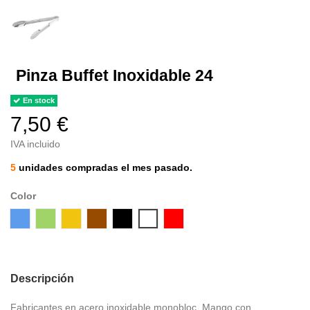
Pinza Buffet Inoxidable 24
En stock
7,50 €
IVA incluido
5
unidades compradas el mes pasado.
Color
Azul
Verde
Amarillo
Marrón
Negra
Blanca
Roja
Descripción
Fabricantes en acero inoxidable monobloc. Mango con