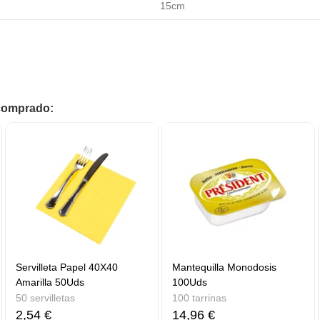
15cm
 comprado:
Servilleta Papel 40X40
Mantequilla Monodosis
Amarilla 50Uds
100Uds
50 servilletas
100 tarrinas
2,54 €
14,96 €