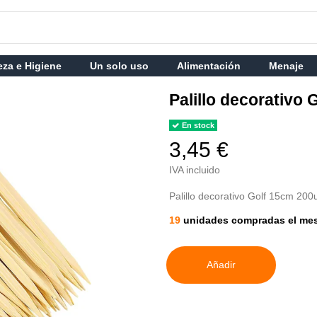
eza e Higiene
Un solo uso
Alimentación
Menaje
Palillo decorativo
En stock
3,45 €
IVA incluido
Palillo decorativo Golf 15cm 200
19
unidades compradas el me
Añadir