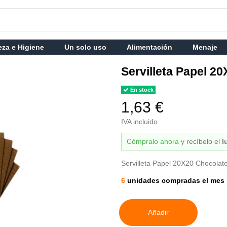
eza e Higiene
Un solo uso
Alimentación
Menaje
Servilleta Papel 2
En stock
1,63 €
IVA incluido
Cómpralo ahora
y recíbelo
el
l
Servilleta Papel 20X20 Chocola
6
unidades compradas el mes 
Añadir