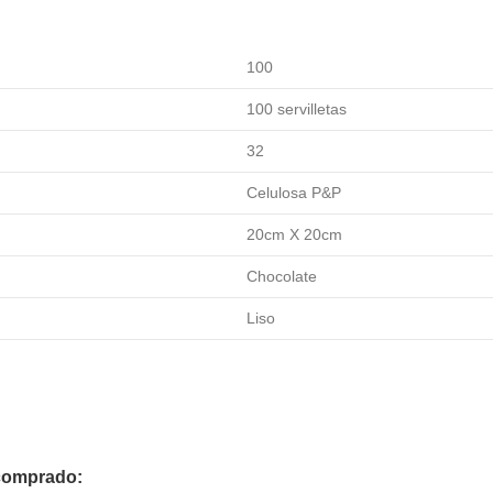
100
100 servilletas
32
Celulosa P&P
20cm X 20cm
Chocolate
Liso
 comprado: