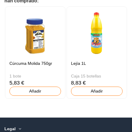
han comprado:
Cúrcuma Molida 750gr
Lejía 1L
1 bote
Caja 15 botellas
5,83 €
8,83 €
Añadir
Añadir
Legal