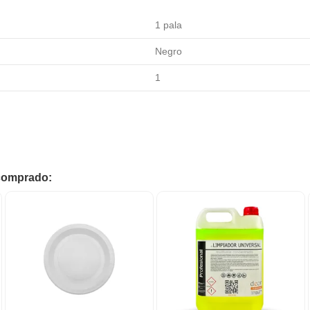
1 pala
Negro
1
 comprado: