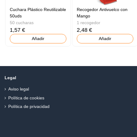
Cuchara Plástico Reutilizable
Recogedor Antivuelco con
50uds
Mango
50 cucharas
1 recogedor
1,57 €
2,48 €
Añadir
Añadir
Legal
Aviso legal
Política de cookies
Política de privacidad