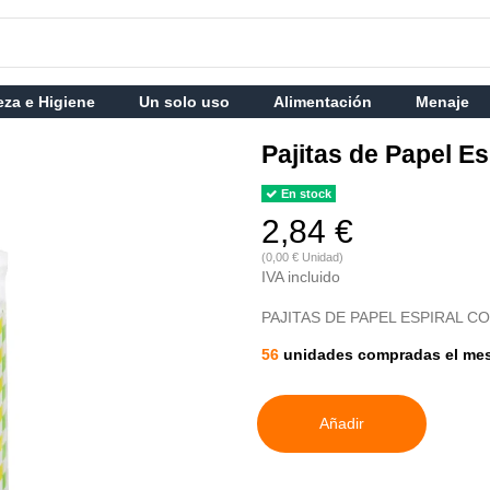
eza e Higiene
Un solo uso
Alimentación
Menaje
Pajitas de Papel E
En stock
2,84 €
(0,00 € Unidad)
IVA incluido
PAJITAS DE PAPEL ESPIRAL C
56
unidades compradas el me
Añadir