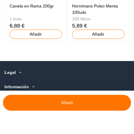
Canela en Rama 200gr
Hornimans Poleo Menta
100uds
1 bote
100 filtros
6,88 €
5,89 €
Añadir
Añadir
Legal
Información
Sobre Nosotros
Añadir
©️ 2015-2025 Deor discom, S.L.