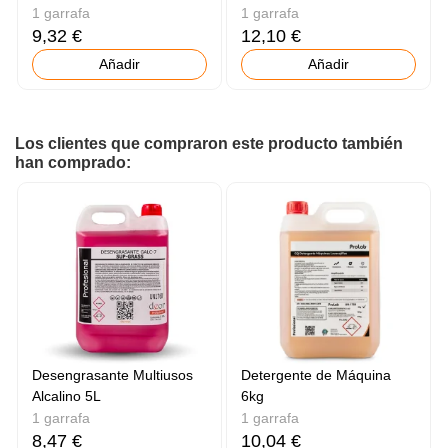
1 garrafa
1 garrafa
9,32 €
12,10 €
Añadir
Añadir
Los clientes que compraron este producto también
han comprado:
Desengrasante Multiusos
Detergente de Máquina
Alcalino 5L
6kg
1 garrafa
1 garrafa
8,47 €
10,04 €