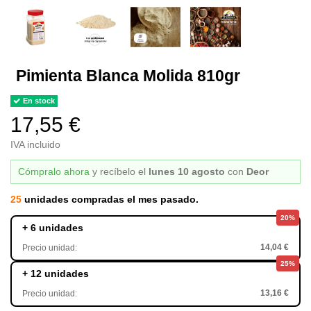
Pimienta Blanca Molida 810gr
En stock
17,55 €
IVA incluido
Cómpralo ahora
y recíbelo
el
lunes 10 agosto
con
Deor
25
unidades compradas el mes pasado.
20%
+ 6 unidades
14,04 €
Precio unidad:
25%
+ 12 unidades
13,16 €
Precio unidad: